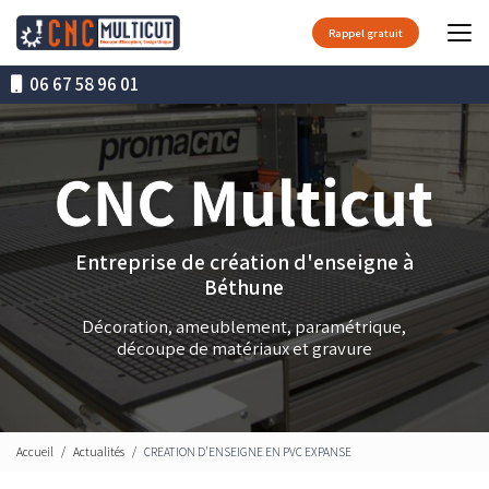
Aller
au
Rappel gratuit
contenu
principal
06 67 58 96 01
Entreprise de création d'enseigne à
Béthune
Décoration, ameublement, paramétrique,
découpe de matériaux et gravure
Accueil
Actualités
CREATION D'ENSEIGNE EN PVC EXPANSE