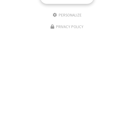
Email
PERSONALIZE
Téléphone
PRIVACY POLICY
Message
J'autorise ce site à conserver l'ensemble des données transmises dans ce formulaire pour
faciliter le suivi et le traitement de ma demande.
(Aucune exploitation commerciale ne
sera faite des données conservées. Voir notre
politique de confidentialité
)