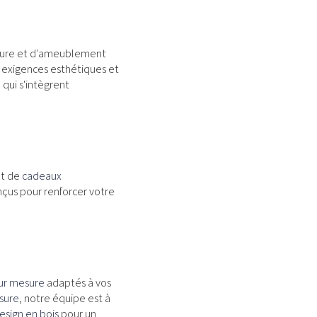
rieure et d'ameublement
 exigences esthétiques et
n
qui s'intègrent
t de
cadeaux
çus pour renforcer votre
ur mesure
adaptés à vos
sure
, notre équipe est à
sign en bois
pour un