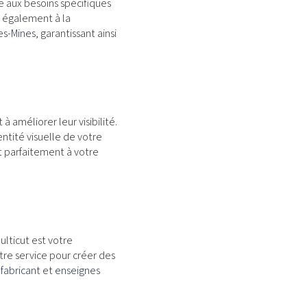
e aux besoins spécifiques
d également à la
es-Mines
, garantissant ainsi
à améliorer leur visibilité.
entité visuelle de votre
t parfaitement à votre
lticut est votre
otre service pour créer des
fabricant
et
enseignes