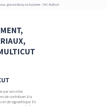
x, gravure Bruay-la-buissiere - CNC Multicut
EMENT,
RIAUX,
 MULTICUT
CUT
e par son riche
rs de contribuer à la
 et de signalétique. En