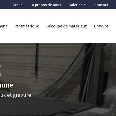
condaire
Accueil
À propos de nous
Galeries
Contact
Enseigne
Décoration
ment
Paramétrique
Découpe de matériaux
Gravure
Ameublement
Paramétrique
Découpe de matériaux
Gravure
thune
ux et gravure