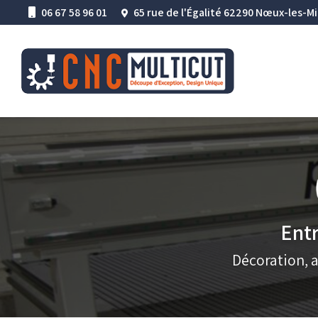
Aller
06 67 58 96 01
65 rue de l'Égalité 62290 Nœux-les-M
au
Navigation princ
contenu
principal
Entr
Décoration, 