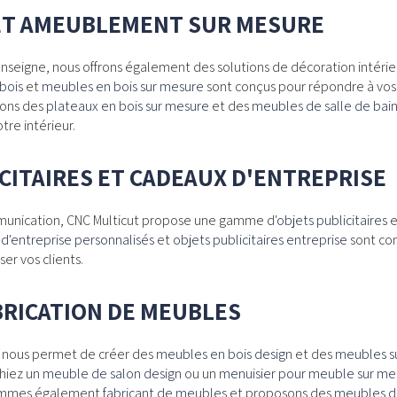
ET AMEUBLEMENT SUR MESURE
'enseigne, nous offrons également des solutions de décoration inté
bois
et
meubles en bois sur mesure
sont conçus pour répondre à vos
sons des
plateaux en bois sur mesure
et des
meubles de salle de bai
re intérieur.
CITAIRES ET CADEAUX D'ENTREPRISE
munication, CNC Multicut propose une gamme d'
objets publicitaires
e
d'entreprise personnalisés
et
objets publicitaires entreprise
sont con
er vos clients.
BRICATION DE MEUBLES
n nous permet de créer des
meubles en bois design
et des
meubles s
chiez un
meuble de salon design
ou un
menuisier pour meuble sur me
 sommes également
fabricant de meubles
et proposons des
meubles de