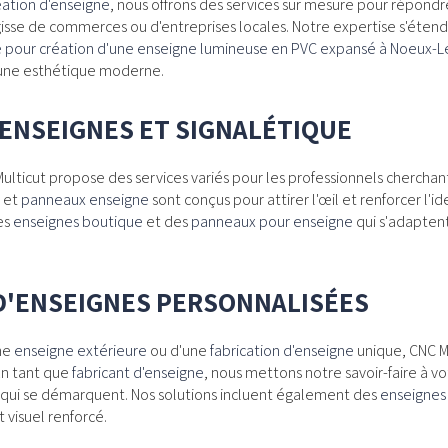
éation d'enseigne
, nous offrons des services sur mesure pour répondr
agisse de commerces ou d'entreprises locales. Notre expertise s'éten
e pour création d'une enseigne lumineuse en PVC expansé à Noeux-L
t une esthétique moderne.
ENSEIGNES ET SIGNALÉTIQUE
ulticut propose des services variés pour les professionnels cherchant 
et
panneaux enseigne
sont conçus pour attirer l'œil et renforcer l'id
es
enseignes boutique
et des
panneaux pour enseigne
qui s'adapten
D'ENSEIGNES PERSONNALISÉES
ne
enseigne extérieure
ou d'une
fabrication d'enseigne
unique, CNC Mu
En tant que
fabricant d'enseigne
, nous mettons notre savoir-faire à v
qui se démarquent. Nos solutions incluent également des
enseignes 
 visuel renforcé.