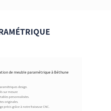
ARAMÉTRIQUE
éation de meuble paramétrique à Béthune
paramétriques design.
ils sur mesure
 tables personnalisées.
es originales.
e précis grâce à notre fraiseuse CNC.