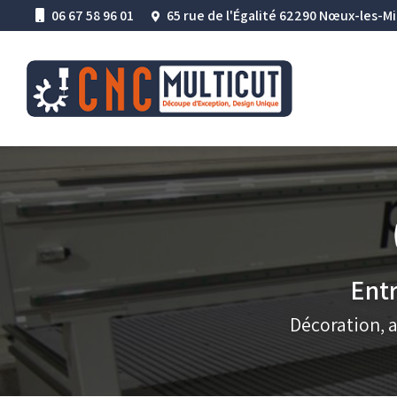
Aller
06 67 58 96 01
65 rue de l'Égalité 62290 Nœux-les-M
au
Navigation princ
contenu
principal
Entr
Décoration, 