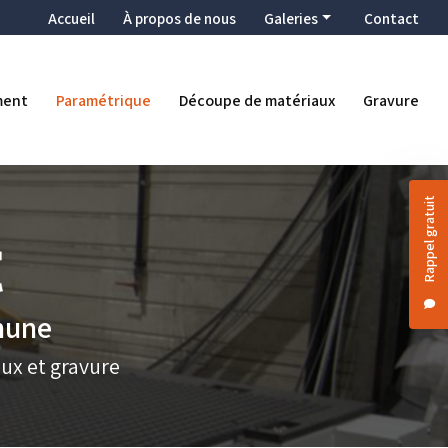
condaire
Accueil
À propos de nous
Galeries
Contact
Enseigne
Décoration
ment
Paramétrique
Découpe de matériaux
Gravure
Ameublement
Paramétrique
Découpe de matériaux
Rappel gratuit
Gravure
thune
ux et gravure