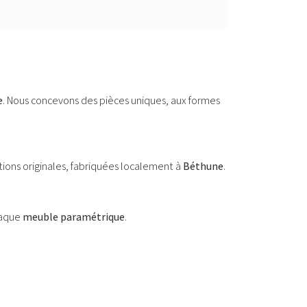
e
. Nous concevons des pièces uniques, aux formes
ations originales, fabriquées localement à
Béthune
.
haque
meuble paramétrique
.