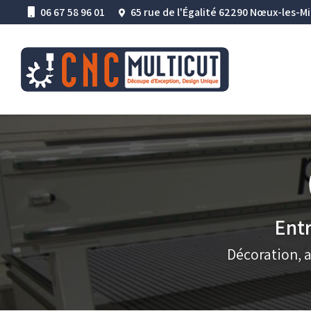
Aller
06 67 58 96 01
65 rue de l'Égalité 62290 Nœux-les-M
au
Navigation princ
contenu
principal
Entr
Décoration, 