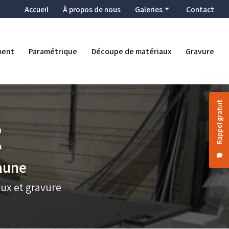
condaire
Accueil
À propos de nous
Galeries
Contact
Enseigne
Décoration
ment
Paramétrique
Découpe de matériaux
Gravure
Ameublement
Paramétrique
Découpe de matériaux
Rappel gratuit
Gravure
thune
ux et gravure