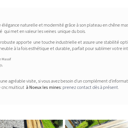
ie élégance naturelle et modernité grâce à son plateau en chêne mas
é qui met en valeur les veines unique du bois.
 robuste apporte une touche industrielle et assure une stabilité opti
euble à la fois esthétique et durable, parfait pour sublimer votre in
e Massif
y,
 une agréable visite, si vous avez besoin d'un complément d'informa
e cnc multicut
à Noeux les mines
:
prenez contact dès à présent
.