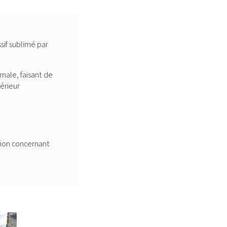
sif sublimé par
male, faisant de
térieur
tion concernant