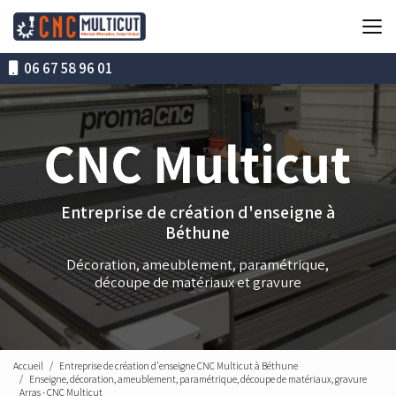
Aller
au
contenu
principal
06 67 58 96 01
Entreprise de création d'enseigne à
Béthune
Décoration, ameublement, paramétrique,
découpe de matériaux et gravure
Accueil
Entreprise de création d'enseigne CNC Multicut à Béthune
Enseigne, décoration, ameublement, paramétrique, découpe de matériaux, gravure
Arras - CNC Multicut