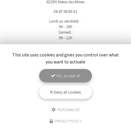
62290 Nœux-les-Mines
06 67 58 96 01
Lundi au vendredi :
9h - 19h
Samedi :
9h - 12h
Suivez-nous sur les réseaux sociaux
This site uses cookies and gives you control over what
you want to activate
OK, accept all
Deny all cookies
ENVOYEZ UN MESSAGE
PERSONALIZE
Nom Prénom
PRIVACY POLICY