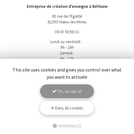
Entreprise de création d'enseigne à Béthune
65 rue de l'Égalité
62290 Nœux-les-Mines
06 67 58 96 01
Lundi au vendredi :
9h - 19h
Samedi :
9h - 12h
Suivez-nous sur les réseaux sociaux
This site uses cookies and gives you control over what
you want to activate
OK, accept all
Deny all cookies
ENVOYEZ UN MESSAGE
PERSONALIZE