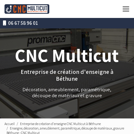
Aller
au
contenu
principal
06 67 58 96 01
Entreprise de création d'enseigne à
Béthune
Décoration, ameublement, paramétrique,
découpe de matériaux et gravure
Accueil
Entreprise de création d'enseigne CNC Multicut à Béthune
Enseigne, décoration, ameublement, paramétrique, découpe de matériaux, gravure
Béthune - CNC Multicut