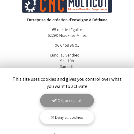
Entreprise de création d'enseigne à Béthune
65 rue de l'Égalité
62290 Nœux-les-Mines
06 67 58 96 01
Lundi au vendredi :
9h - 19h
Samedi :
9h - 12h
This site uses cookies and gives you control over what
Suivez-nous sur les réseaux sociaux
you want to activate
OK, accept all
Deny all cookies
ENVOYEZ UN MESSAGE