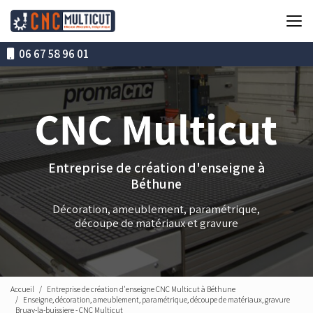
Aller
au
contenu
principal
06 67 58 96 01
Entreprise de création d'enseigne à
Béthune
Décoration, ameublement, paramétrique,
découpe de matériaux et gravure
Accueil
Entreprise de création d'enseigne CNC Multicut à Béthune
Enseigne, décoration, ameublement, paramétrique, découpe de matériaux, gravure
Bruay-la-buissiere - CNC Multicut