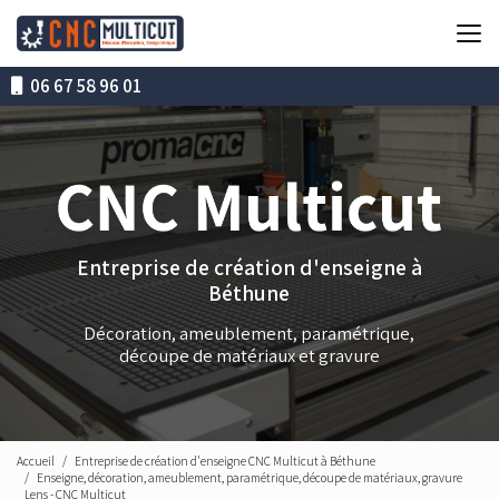
Aller
au
contenu
principal
06 67 58 96 01
Entreprise de création d'enseigne à
Béthune
Décoration, ameublement, paramétrique,
découpe de matériaux et gravure
Accueil
Entreprise de création d'enseigne CNC Multicut à Béthune
Enseigne, décoration, ameublement, paramétrique, découpe de matériaux, gravure
Lens - CNC Multicut