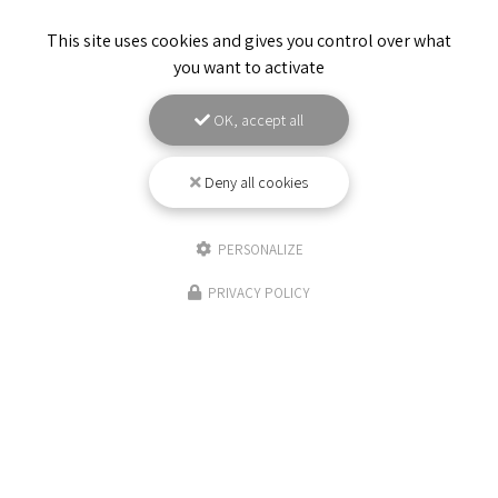
This site uses cookies and gives you control over what
you want to activate
OK, accept all
ENVOYEZ UN MESSAGE
Deny all cookies
Nom Prénom
PERSONALIZE
Société
PRIVACY POLICY
Email
Téléphone
Message