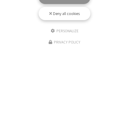
Deny all cookies
PERSONALIZE
ENVOYEZ UN MESSAGE
PRIVACY POLICY
Nom Prénom
Société
Email
Téléphone
Message