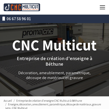
Aller
au
contenu
principal
06 67 58 96 01
Entreprise de création d'enseigne à
Béthune
Décoration, ameublement, paramétrique,
découpe de matériaux et gravure
Accueil
Entreprise de création d'enseigne CNC Multicut à Béthune
Enseigne, décoration, ameublement, paramétrique, découpe de matériaux, gravure
Lens - CNC Multicut