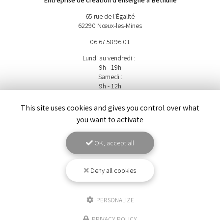
Entreprise de création d'enseigne à Béthune
65 rue de l'Égalité
62290 Nœux-les-Mines
06 67 58 96 01
Lundi au vendredi :
9h - 19h
Samedi :
9h - 12h
Suivez-nous sur les réseaux sociaux
This site uses cookies and gives you control over what
you want to activate
OK, accept all
Deny all cookies
ENVOYEZ UN MESSAGE
PERSONALIZE
PRIVACY POLICY