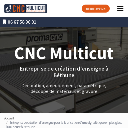
Aller
au
Rappel gratuit
contenu
principal
06 67 58 96 01
Entreprise de création d'enseigne à
Béthune
Décoration, ameublement, paramétrique,
découpe de matériaux et gravure
Accueil
Entreprise de création d'enseigne pour la fabrication d'une signalétique en plexiglass
lumineuse à Béthune