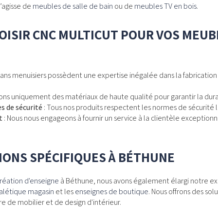
s’agisse de
meubles de salle de bain
ou de
meubles TV en bois
.
ISIR CNC MULTICUT POUR VOS MEUBL
?
sans
menuisiers
possèdent une expertise inégalée dans la fabricatio
isons uniquement des matériaux de haute qualité pour garantir la dur
s de sécurité
: Tous nos produits respectent les normes de sécurité le
t
: Nous nous engageons à fournir un service à la clientèle exceptionn
IONS SPÉCIFIQUES À BÉTHUNE
réation d'enseigne
à Béthune, nous avons également élargi notre exp
nalétique magasin
et les
enseignes de boutique
. Nous offrons des so
e de mobilier et de design d'intérieur.