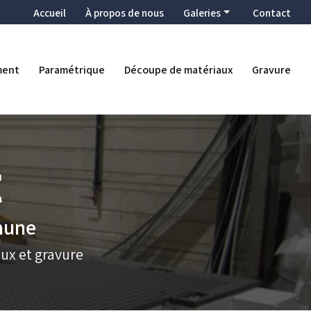
condaire
Accueil
À propos de nous
Galeries
Contact
Enseigne
Décoration
ment
Paramétrique
Découpe de matériaux
Gravure
Ameublement
Paramétrique
Découpe de matériaux
Gravure
thune
ux et gravure