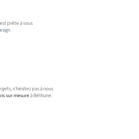
est prête à vous
esign
.
jets, n'hésitez pas à nous
is sur mesure
à Béthune.