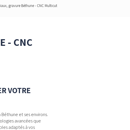
ux, gravure Béthune - CNC Multicut
 - CNC
ER VOTRE
à Béthune et ses environs.
nologies avancées que
bles adaptés à vos