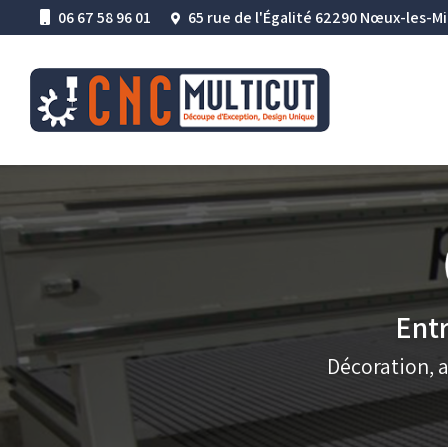
Aller
06 67 58 96 01
65 rue de l'Égalité 62290 Nœux-les-M
au
Navigation princ
contenu
principal
Entr
Décoration, 