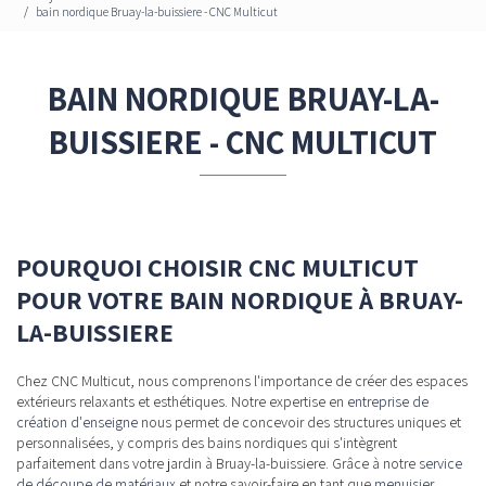
bain nordique Bruay-la-buissiere - CNC Multicut
BAIN NORDIQUE BRUAY-LA-
BUISSIERE - CNC MULTICUT
POURQUOI CHOISIR CNC MULTICUT
POUR VOTRE BAIN NORDIQUE À BRUAY-
LA-BUISSIERE
Chez CNC Multicut, nous comprenons l'importance de créer des espaces
extérieurs relaxants et esthétiques. Notre expertise en
entreprise de
création d'enseigne
nous permet de concevoir des structures uniques et
personnalisées, y compris des bains nordiques qui s'intègrent
parfaitement dans votre jardin à Bruay-la-buissiere. Grâce à notre
service
de découpe de matériaux
et notre savoir-faire en tant que
menuisier
,