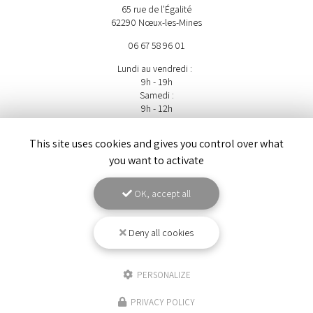
65 rue de l'Égalité
62290 Nœux-les-Mines
06 67 58 96 01
Lundi au vendredi :
9h - 19h
Samedi :
9h - 12h
Suivez-nous sur les réseaux sociaux
This site uses cookies and gives you control over what
you want to activate
OK, accept all
Deny all cookies
ENVOYEZ UN MESSAGE
PERSONALIZE
Nom Prénom
PRIVACY POLICY