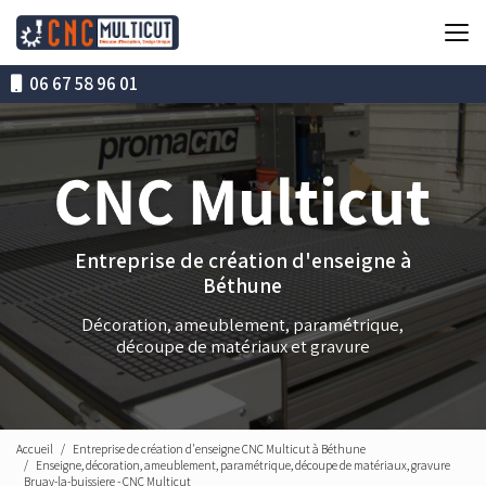
Aller
au
contenu
principal
06 67 58 96 01
Entreprise de création d'enseigne à
Béthune
Décoration, ameublement, paramétrique,
découpe de matériaux et gravure
Accueil
Entreprise de création d'enseigne CNC Multicut à Béthune
Enseigne, décoration, ameublement, paramétrique, découpe de matériaux, gravure
Bruay-la-buissiere - CNC Multicut