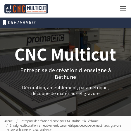
Aller
au
contenu
principal
06 67 58 96 01
Entreprise de création d'enseigne à
Béthune
Décoration, ameublement, paramétrique,
découpe de matériaux et gravure
Accueil
Entreprise de création d'enseigne CNC Multicut à Béthune
Enseigne, décoration, ameublement, paramétrique, découpe de matériaux, gravure
Bruay-la-buissiere - CNC Multicut