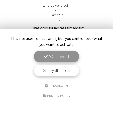
Lundi au vendredi :
9h - 19h
Samedi :
9h - 12h
Suivez-nous sur les réseaux sociaux
This site uses cookies and gives you control over what
you want to activate
OK, accept all
Deny all cookies
ENVOYEZ UN MESSAGE
PERSONALIZE
Nom Prénom
PRIVACY POLICY
Société