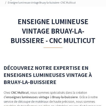
Enseigne lumineuse vintage Bruay-la-buissiere - CNC Multicut
ENSEIGNE LUMINEUSE
VINTAGE BRUAY-LA-
BUISSIERE - CNC MULTICUT
DÉCOUVREZ NOTRE EXPERTISE EN
ENSEIGNES LUMINEUSES VINTAGE À
BRUAY-LA-BUISSIERE
Chez
CNC Multicut
, nous sommes spécialisés dans la création
d'
enseignes lumineuses vintage
à
Bruay-la-buissiere
. Grâce à notre
service de découpe de matériaux
de haute précision, nous sommes
capables de transformer vos idées en véritables œuvres d'art lumineuses.