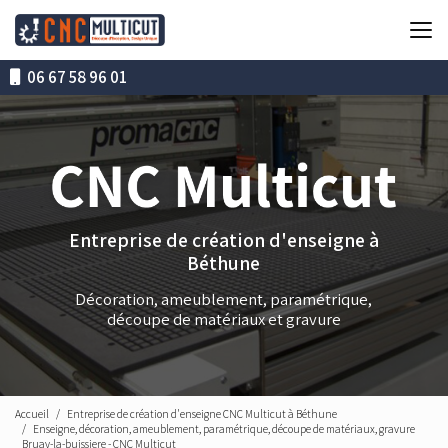
Aller
au
contenu
principal
06 67 58 96 01
Entreprise de création d'enseigne à
Béthune
Décoration, ameublement, paramétrique,
découpe de matériaux et gravure
Accueil
Entreprise de création d'enseigne CNC Multicut à Béthune
Enseigne, décoration, ameublement, paramétrique, découpe de matériaux, gravure
Bruay-la-buissiere - CNC Multicut