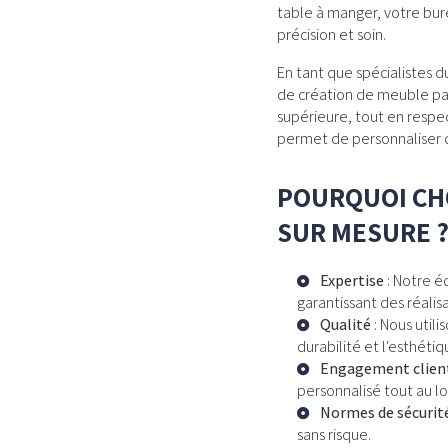
table à manger, votre bure
précision et soin.
En tant que spécialistes d
de création de meuble p
supérieure, tout en respe
permet de personnaliser d
POURQUOI CHO
SUR MESURE 
Expertise
: Notre é
garantissant des réalis
Qualité
: Nous util
durabilité et l'esthéti
Engagement clien
personnalisé tout au lo
Normes de sécurit
sans risque.