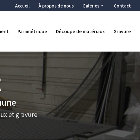
condaire
Accueil
À propos de nous
Galeries
Contact
Enseigne
Décoration
ment
Paramétrique
Découpe de matériaux
Gravure
Ameublement
Paramétrique
Découpe de matériaux
Gravure
thune
ux et gravure