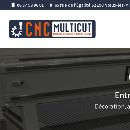
Aller
06 67 58 96 01
65 rue de l'Égalité 62290 Nœux-les-M
au
Navigation princ
contenu
principal
Entr
Décoration, 